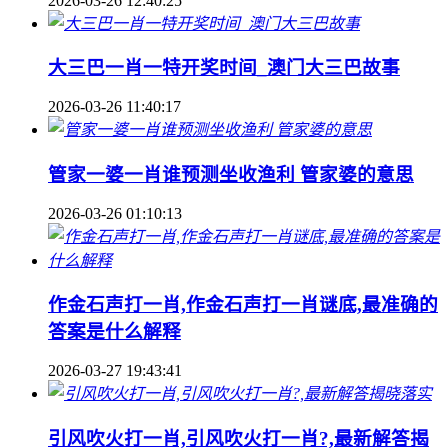
2026-03-26 12:40:25
大三巴一肖一特开奖时间_澳门大三巴故事
2026-03-26 11:40:17
管家一婆一肖谁预测坐收渔利 管家婆的意思
2026-03-26 01:10:13
作金石声打一肖,作金石声打一肖谜底,最准确的
答案是什么解释
2026-03-27 19:43:41
引风吹火打一肖,引风吹火打一肖?,最新解答揭