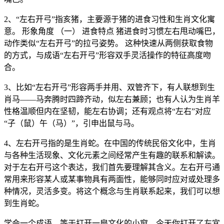
2、“左右开弓”指亥猪，主要源于猪的进食习性和生肖文化寓
意。 形象角度 （一） 进食特点 猪进食时习惯左右甩动嘴巴，
动作类似“左右开弓”的拉弓姿势。 这种快速从两侧获取食物
的方式，与成语“左右开弓”形容双手灵活操作的特征高度吻
合。
3、比如“左右开弓”形容两手并用、双管齐下，有人联想到生
肖马——马奔腾时四蹄齐动，似左右兼顾；也有人认为生肖羊
性格温顺但内在坚韧，能左右协调；还有观点将“左右”对应
“子（鼠）午（马）”，引申出鼠与马。
4、左右开弓指的是生肖蛇。在中国的传统民俗文化中，生肖
与各种生活现象、文化元素之间经常产生有趣的联系和解读。
对于左右开弓这个表达，我们首先要理解其含义。左右开弓通
常用来形容某人或某事物具有两面性，能够同时应对或处理多
种情况，灵活多变。将这个概念与生肖联系起来，我们可以想
到生肖蛇。
学会一个成语，等于打开一扇文化的小窗。今天你打开了左宜