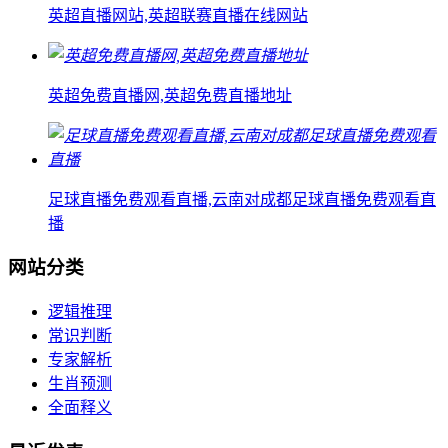
英超直播网站,英超联赛直播在线网站
英超免费直播网,英超免费直播地址
足球直播免费观看直播,云南对成都足球直播免费观看直
播
网站分类
逻辑推理
常识判断
专家解析
生肖预测
全面释义