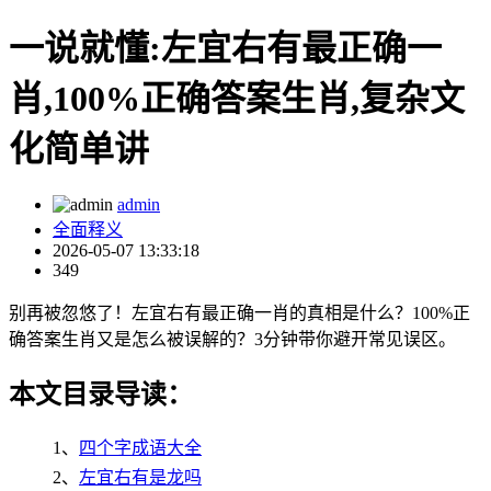
一说就懂:左宜右有最正确一
肖,100%正确答案生肖,复杂文
化简单讲
admin
全面释义
2026-05-07 13:33:18
349
别再被忽悠了！左宜右有最正确一肖的真相是什么？100%正
确答案生肖又是怎么被误解的？3分钟带你避开常见误区。
本文目录导读：
1、
四个字成语大全
2、
左宜右有是龙吗