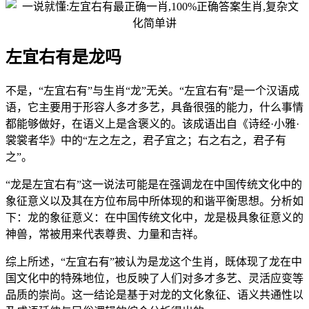
左宜右有是龙吗
不是，“左宜右有”与生肖“龙”无关。“左宜右有”是一个汉语成
语，它主要用于形容人多才多艺，具备很强的能力，什么事情
都能够做好，在语义上是含褒义的。该成语出自《诗经·小雅·
裳裳者华》中的“左之左之，君子宜之；右之右之，君子有
之”。
“龙是左宜右有”这一说法可能是在强调龙在中国传统文化中的
象征意义以及其在方位布局中所体现的和谐平衡思想。分析如
下：龙的象征意义：在中国传统文化中，龙是极具象征意义的
神兽，常被用来代表尊贵、力量和吉祥。
综上所述，“左宜右有”被认为是龙这个生肖，既体现了龙在中
国文化中的特殊地位，也反映了人们对多才多艺、灵活应变等
品质的崇尚。这一结论是基于对龙的文化象征、语义共通性以