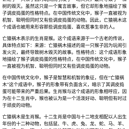
树的毁灭。虽然这只是一个寓言故事，但它却形象地描绘了猴
子调皮捣蛋的性格特点。在中国传统文化中，猴子一直被视为
机智、聪明但同时又有些调皮捣蛋的动物。因此，亡猿祸木这
个成语也被用来形容那些调皮捣蛋、喜欢惹事生非的人。
亡猿祸木表示的生肖是猴。这个成语来源于一个古老的传说，
具体特点如下：来源：亡猿祸木描述的是一只猴子因为玩闹引
发火灾，最终导致树木毁灭的故事。性格特点：这个成语形象
地描绘了猴子调皮捣蛋的性格特点，在中国传统文化中，猴子
一直被视为机智、聪明但同时又有些调皮捣蛋的动物。
在中国传统文化中，猴子是智慧和机智的象征，但在“亡猿祸
木”这个成语中，猴子的形象带有负面含义，暗示了其调皮捣
蛋可能带来的严重后果。生肖猴与这个成语的形象相呼应，因
为在十二生肖中，猴也被认为是一个活泼好动、聪明但有时过
于顽皮的动物。
亡猿祸木是生肖猴。十二生肖是中国与十二地支相配以人出生
年份的十二种动物，包括鼠、牛、虎、兔、龙、蛇、马、羊、