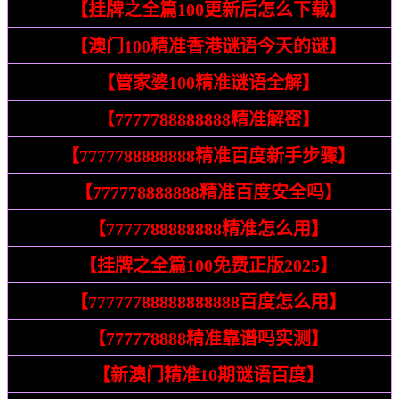
19
【挂牌之全篇100更新后怎么下载】
25
【澳门100精准香港谜语今天的谜】
28
【管家婆100精准谜语全解】
30
【7777788888888精准解密】
58
【7777788888888精准百度新手步骤】
73
【777778888888精准百度安全吗】
51
【7777788888888精准怎么用】
55
【挂牌之全篇100免费正版2025】
57
【77777788888888888百度怎么用】
59
【777778888精准靠谱吗实测】
60
【新澳门精准10期谜语百度】