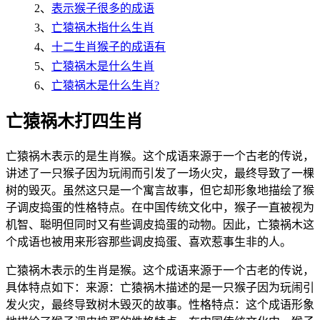
2、
表示猴子很多的成语
3、
亡猿祸木指什么生肖
4、
十二生肖猴子的成语有
5、
亡猿祸木是什么生肖
6、
亡猿祸木是什么生肖?
亡猿祸木打四生肖
亡猿祸木表示的是生肖猴。这个成语来源于一个古老的传说，
讲述了一只猴子因为玩闹而引发了一场火灾，最终导致了一棵
树的毁灭。虽然这只是一个寓言故事，但它却形象地描绘了猴
子调皮捣蛋的性格特点。在中国传统文化中，猴子一直被视为
机智、聪明但同时又有些调皮捣蛋的动物。因此，亡猿祸木这
个成语也被用来形容那些调皮捣蛋、喜欢惹事生非的人。
亡猿祸木表示的生肖是猴。这个成语来源于一个古老的传说，
具体特点如下：来源：亡猿祸木描述的是一只猴子因为玩闹引
发火灾，最终导致树木毁灭的故事。性格特点：这个成语形象