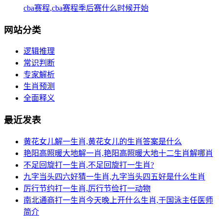
cba赛程,cba赛程季后赛什么时候开始
网站分类
逻辑推理
常识判断
专家解析
生肖预测
全面释义
最近发表
黄花女儿解一生肖,黄花女儿的生肖答案是什么
艳阳高照暖大地解一肖,艳阳高照暖大地十二生肖解哪肖
不足回旋打一生肖,不足回旋打一生肖?
九字当头四六好猜一生肖,九字当头四五好是什么生肖
厉行节约打一生肖,厉行节俭打一动物
南北通商打一生肖今天晚上开什么生肖,于国泳主任医师
简介