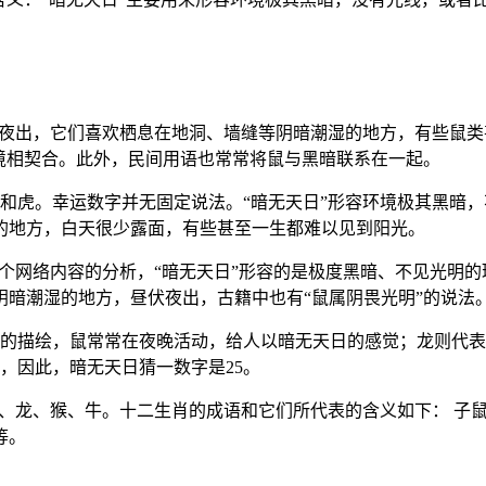
伏夜出，它们喜欢栖息在地洞、墙缝等阴暗潮湿的地方，有些鼠
境相契合。此外，民间用语也常常将鼠与黑暗联系在一起。
和虎。幸运数字并无固定说法。“暗无天日”形容环境极其黑暗
的地方，白天很少露面，有些甚至一生都难以见到阳光。
多个网络内容的分析，“暗无天日”形容的是极度黑暗、不见光明
暗潮湿的地方，昼伏夜出，古籍中也有“鼠属阴畏光明”的说法
治的描绘，鼠常常在夜晚活动，给人以暗无天日的感觉；龙则代
笔，因此，暗无天日猜一数字是25。
鼠、龙、猴、牛。十二生肖的成语和它们所代表的含义如下： 子鼠
等。