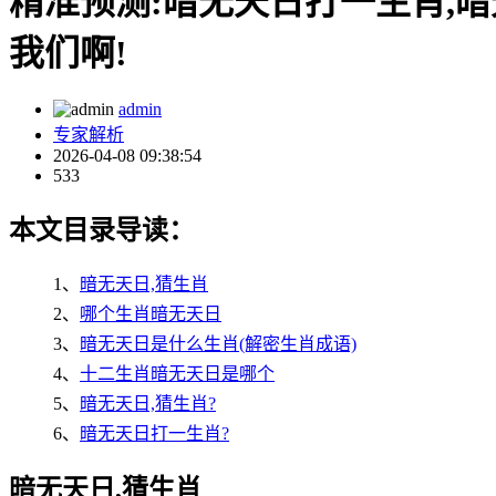
精准预测:暗无天日打一生肖,暗无
我们啊!
admin
专家解析
2026-04-08 09:38:54
533
本文目录导读：
1、
暗无天日,猜生肖
2、
哪个生肖暗无天日
3、
暗无天日是什么生肖(解密生肖成语)
4、
十二生肖暗无天日是哪个
5、
暗无天日,猜生肖?
6、
暗无天日打一生肖?
暗无天日,猜生肖