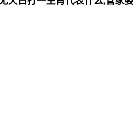
天日打一生肖代表什么,管家婆100