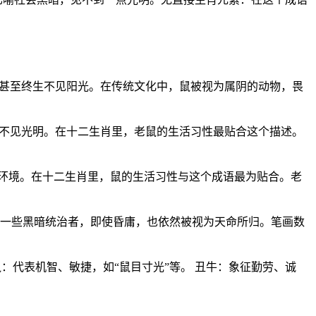
类甚至终生不见阳光。在传统文化中，鼠被视为属阴的动物，畏
，不见光明。在十二生肖里，老鼠的生活习性最贴合这个描述。
的环境。在十二生肖里，鼠的生活习性与这个成语最为贴合。老
。
表一些黑暗统治者，即使昏庸，也依然被视为天命所归。笔画数
：代表机智、敏捷，如“鼠目寸光”等。 丑牛：象征勤劳、诚