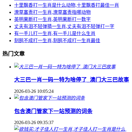
十里飘香打一生肖是什么动物,十里飘香打最佳一肖
潦草塞责打一生肖,潦草塞责指哪动物
英明果断打一生肖,英明果断打一数字
丈夫有泪不轻弹猜一生肖,丈夫有泪不轻弹打一字
有一手儿打一生肖,有一手儿是什么生肖
刻鹄不成打一生肖,刻鹄不成打一生肖最佳
热门文章
大三巴一肖一码一特为啥停了_澳门大三巴故事
2026-03-26 10:05:24
包含澳门管家下一站预测的词条
2026-03-26 09:35:37