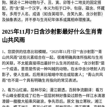
狗、猪这十二种动物与子、丑、寅、卯等十二地支的固定搭
配，而“含”是一个汉字，本义为衔于口中、包容、蕴含、怀藏
等，多用于人名、成语（如含英咀华、含笑九泉、含沙射影）
及抽象表达，并不参与生肖纪年体系或属相命理推演。
2025年11月7日含沙射影最好什么生肖青
山共风雨
1、您提供的信息比较模糊，“2025年11月7日”“含沙射影”“青
山共风雨”这些元素组合在一起，很难明确具体所指和与生肖
的关联，不太能直接得出最好什么生肖的结论。“含沙射影”是
一个成语，意思是传说一种叫蜮的动物，在水中含沙喷射人的
影子，使人生病，后用来比喻暗中攻击或陷害人；“青山共风
雨”也不是一个具有明确生肖指向的常见表述。
2、看万山红遍，层林尽染；漫江碧透，百舸争流翻译：看万
千山峰全都变成了红色一层层树林好像染过颜色一样江水清澈
澄碧一艘艘大船乘风破浪，争先恐后。原文 独立寒秋，湘江