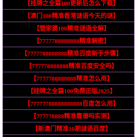
19
【挂牌之全篇100更新后怎么下载】
25
【澳门100精准香港谜语今天的谜】
28
【管家婆100精准谜语全解】
30
【7777788888888精准解密】
58
【7777788888888精准百度新手步骤】
73
【777778888888精准百度安全吗】
51
【7777788888888精准怎么用】
55
【挂牌之全篇100免费正版2025】
57
【77777788888888888百度怎么用】
59
【777778888精准靠谱吗实测】
60
【新澳门精准10期谜语百度】