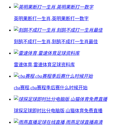
英明果断打一生肖,英明果断打一数字
刻鹄不成打一生肖,刻鹄不成打一生肖最佳
雷速体育,雷速体育足球资料库
cba赛程,cba赛程季后赛什么时候开始
球探足球即时比分电脑版,山猫体育免费直播