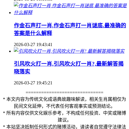
作金石声打一肖,作金石声打一肖谜底,最准确的
答案是什么解释
2026-03-27 19:43:41
引风吹火打一肖,引风吹火打一肖?,最新解答揭
晓落实
2026-03-27 19:45:21
==============================
* 本文内容为传统文化成语典故趣味解读，相关生肖属相仅为
民间文化延伸，不代表任何客观事实或预测结论。
* 所有内容仅供文化娱乐参考，不构成任何投资、中奖或赌博
建议。
* 本站坚决抵制任何形式的赌博活动，请读者自觉遵守法律法