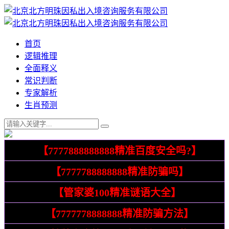
首页
逻辑推理
全面释义
常识判断
专家解析
生肖预测
76
【7777888888888精准百度安全吗?】
76
【7777788888888精准防骗吗】
7
【管家婆100精准谜语大全】
12
【7777778888888精准防骗方法】