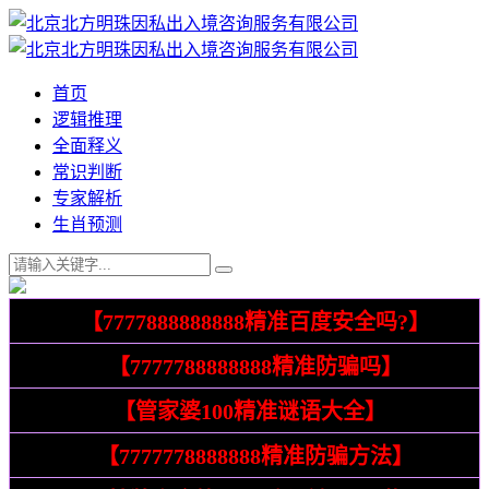
首页
逻辑推理
全面释义
常识判断
专家解析
生肖预测
76
【7777888888888精准百度安全吗?】
76
【7777788888888精准防骗吗】
7
【管家婆100精准谜语大全】
12
【7777778888888精准防骗方法】