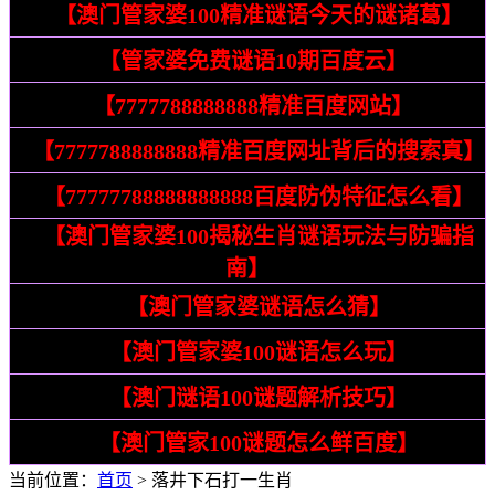
61
【澳门管家婆100精准谜语今天的谜诸葛】
4
【管家婆免费谜语10期百度云】
9
【7777788888888精准百度网站】
10
【7777788888888精准百度网址背后的搜索真】
11
【77777788888888888百度防伪特征怎么看】
14
【澳门管家婆100揭秘生肖谜语玩法与防骗指
南】
15
【澳门管家婆谜语怎么猜】
16
【澳门管家婆100谜语怎么玩】
17
【澳门谜语100谜题解析技巧】
22
【澳门管家100谜题怎么鲜百度】
当前位置：
首页
> 落井下石打一生肖